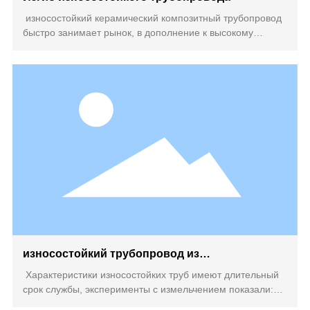
износостойкий керамический композитный трубопровод
быстро занимает рынок, в дополнение к высокому
качеству, хорошей производительности, но также в его
соотношении производительности и цены выше, чем
другие износостойкие, коррозионно - стойкие и
термостойкие трубы
износостойкий трубопровод из
редкоземельных сплавов
Характеристики износостойких труб имеют длительный
срок службы, эксперименты с измельчением показали:
при нормальных условиях срок службы поверхностного