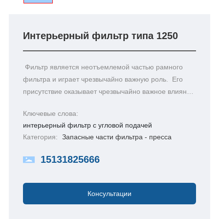
Интерьерный фильтр типа 1250
Фильтр является неотъемлемой частью рамного
фильтра и играет чрезвычайно важную роль. Его
присутствие оказывает чрезвычайно важное влияние
на рамный фильтр, непосредственно влияя на
Ключевые слова:
конечный эффект.
интерьерный фильтр с угловой подачей
Категория:
Запасные части фильтра - пресса
15131825666
Консультации