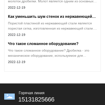
молоток дробилки. Молот является одним из основных
промышленности Китая: стала горнодобывающей,
вращения; 2. Подшипники качения; 3. Все шестерни; 4.
компонентов молотковой дробилки и расположен на оси
2022-12-19
обогатительной, металлургической, химической,
Передвижные подшипники и поверхность скольжения;
молотка ротора дробилки. Когда дробилка работает на
прокатной обработкой, выработкой остаточного тепла,
Как уменьшить шум стенок из нержавеющей
высокой скорости, молоток врезается непосредственно в
комплексной рекуперацией, Научно -
материал и в конечном итоге разрушается на
стали
Пористой пластиной из нержавеющей стали является
исследовательский и проектно - конструкторский,
подходящую гранулу.
пористая сетка, изготовленная из нержавеющей стали.
геодезический переулок, строительство и монтаж,
Нержавеющая сталь имеет много преимуществ. Его
механическое строительство, энергетический транспорт
2022-12-19
основные преимущества: ровный, гладкий, красивый,
- одно крупное государственное медное комбинат.
Что такое сломанное оборудование?
долговечный, широко применяется.
Что такое сломанное оборудование? Дробилка - это
механическое оборудование, используемое для
дробления минералов.
2022-12-19
Горячая линия
15131825666